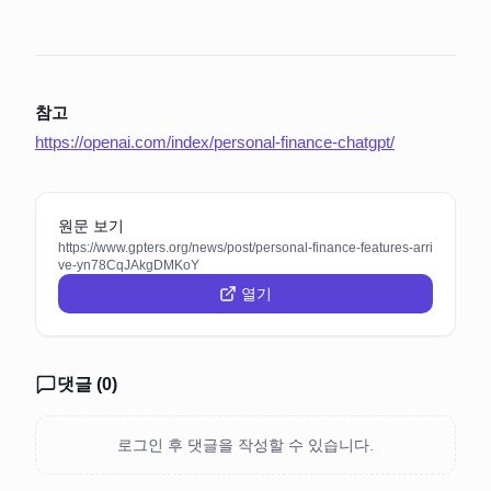
참고
https://openai.com/index/personal-finance-chatgpt/
원문 보기
https://www.gpters.org/news/post/personal-finance-features-arri
ve-yn78CqJAkgDMKoY
열기
댓글 (
0
)
로그인 후 댓글을 작성할 수 있습니다.