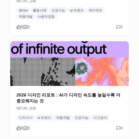
에디터 고래
tldraw
활용사례
인공지능
ai 트렌드
에이전트
제품개발
사용자경험
0
0
0
2026 디자인 리포트 : AI가 디자인 속도를 높일수록 더
중요해지는 것
에디터 고래
디자이너
ai 트렌드
제품개발
인공지능
사고방식
0
0
0