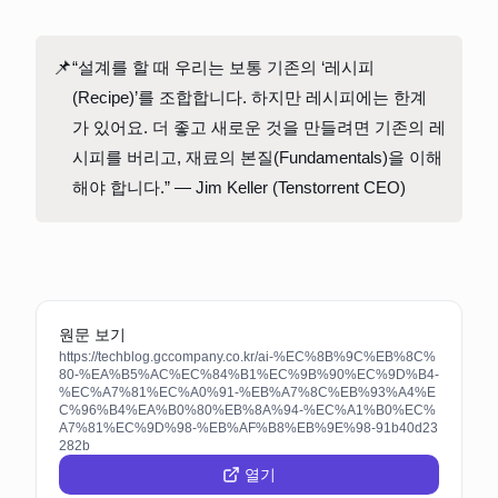
📌
“설계를 할 때 우리는 보통 기존의 ‘레시피
(Recipe)’를 조합합니다. 하지만 레시피에는 한계
가 있어요. 더 좋고 새로운 것을 만들려면 기존의 레
시피를 버리고, 재료의 본질(Fundamentals)을 이해
해야 합니다.” — Jim Keller (Tenstorrent CEO)
원문 보기
https://techblog.gccompany.co.kr/ai-%EC%8B%9C%EB%8C%
80-%EA%B5%AC%EC%84%B1%EC%9B%90%EC%9D%B4-
%EC%A7%81%EC%A0%91-%EB%A7%8C%EB%93%A4%E
C%96%B4%EA%B0%80%EB%8A%94-%EC%A1%B0%EC%
A7%81%EC%9D%98-%EB%AF%B8%EB%9E%98-91b40d23
282b
열기